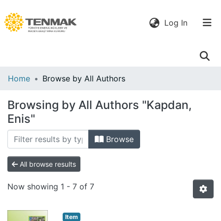
(current)
Log In
Communities
Home
Browse by All Authors
& Collections
Browsing by All Authors "Kapdan,
All of DSpace
Enis"
Browse
All browse results
Now showing
1 - 7 of 7
Item