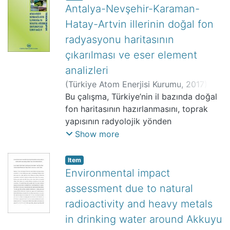
Antalya-Nevşehir-Karaman-
Hatay-Artvin illerinin doğal fon
radyasyonu haritasının
çıkarılması ve eser element
analizleri
(
Türkiye Atom Enerjisi Kurumu
,
2017
)
Karahan, Gürsel
Bu çalışma, Türkiye’nin il bazında doğal
;
Bıyık, Recep
;
Bingöldağ, Nesli
fon haritasının hazırlanmasını, toprak
;
Koçak, Mehmet
;
Ataksor, Berna
yapısının radyolojik yönden
;
Baş Mor, Hatice
;
Taşkın,
Halim
değerlendirilmesini, içme sularında
;
Yüksel, Ayhan
;
Küçükcezzar,
Show more
Rezzan
doğal radyoaktivite değerlerinin tespit
;
Varinoğlu, Ahmet
;
Kapdan, Enis
;
Bayülgen, Seval
edilmesini, toprak ve su örneklerinde
;
Başsarı, Asiye
;
Yılmaz,
Item
Yusuf Ziya
eser ve toksik element analizlerinin
;
Kaygun, Aysun
;
Yılmaz,
Environmental impact
Necati
yapılmasını ve ilgili kaynaklardan
;
Özsoy, Ömer
;
TAEK-ÇNAEM
assessment due to natural
toplumun maruz kaldığı yıllık etkin
radioactivity and heavy metals
dozun tespit edilmesini amaçlayan
in drinking water around Akkuyu
“Çevresel radyolojik izleme ve