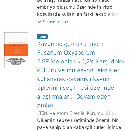
Yanmaz, Ruhsar
Bu araştırmada kavunda somatic
;
Kantoğlu, K. Yaprak
;
gama kaynağı kullanılmıştır. Çalışmanın
TAEK-ANTHAM
embriyo oluşumu üzerinde in vitro
değişik aşamaları Yalova, Ankara ve
koşullarda kullanılan farklı eksplantların
Antalya’da yürütülmüştür. Işın kaynağının
ve değişik bileşimdeki besin
Show more
0, 20, 40 ve 60 Gy dozları kullanılmıştır.
ortamlarının etkileri araştırılmıştır.
Mutasyon varlığının belirlenmesinin
Araştırma sonucunda ½ kuvvetinde
Item
yanında bazı sarımsak genotiplerinin
hazırlanan 2,4 D (0,5 mg/l) ve kinetin
Kavun solgunluk etmeni
tanımlanmasında RAPD belirleyicilerinin
(0,5 mg/l) içeren MS besin ortamında
Fusarium Oxysporum
kullanılma olanakları araştırılmıştır.
kültüre alınan kotiledon eksplantlarından
F.SP.Melonis ırk 1,2'e karşı doku
Çalışma sonucunda, gama ışın
somatic embriyo elde edilebilmiştir.
kaynağının sarımsakta genetik değişim
kültürü ve mutasyon teknikleri
Embriyo rejenerasyon oranı %1,5 olarak
yaratmak amacıyla kullanılabileceği
belirlenmiş ve bu embriyoların %3,3’ü
kullanarak dayanıklı kavun
ortaya konulmuştur.
bitkiye dönüşmüştür.
tiplerinin seçilmesi üzerinde
araştırmalar : (Devam eden
proje)
(
Türkiye Atom Enerjisi Kurumu
,
2009
)
Kantoğlu, K. Yaprak
Ülkemiz sebze üretiminde önemli bir
;
Seçer, Emine
;
Erzurum, Kudret
paya sahip olan kabakgil türleri içinde
;
Kunter, Burak
;
Şekerci,