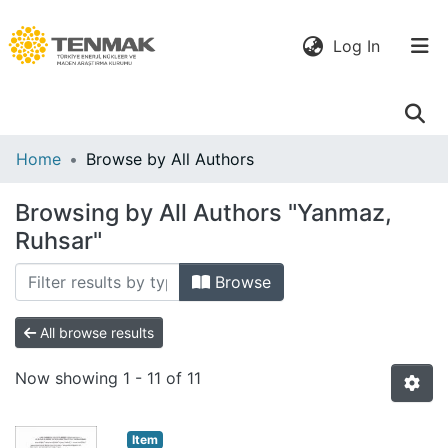
(current)
Log In
Communities
Home
Browse by All Authors
& Collections
Browsing by All Authors "Yanmaz,
All of DSpace
Ruhsar"
Browse
All browse results
Now showing
1 - 11 of 11
Item