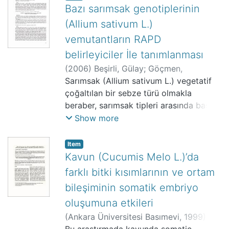
Bazı sarımsak genotiplerinin
(Allium sativum L.)
vemutantların RAPD
belirleyiciler İle tanımlanması
(
2006
)
Beşirli, Gülay
;
Göçmen,
Münevver
Sarımsak (Allium sativum L.) vegetatif
;
Yanmaz, Ruhsar
;
Kantoğlu, K.
Yaprak
çoğaltılan bir sebze türü olmakla
;
TAEK-SANAEM
beraber, sarımsak tipleri arasında baş ve
diş yapısı, diş sayısı, ağırlığı ve rengi ile
Show more
yaprak özellikleri bakımından önemli
farklılıklar vardır. Bu farklılığın doğada
Item
oluşan mutasyonlar sonucunda
Kavun (Cucumis Melo L.)’da
meydana geldiği düşünülmektedir. Bu
farklı bitki kısımlarının ve ortam
noktadan hateketle, araştırmacılar
bileşiminin somatik embriyo
sarımsakta değişik mutagenlerden
oluşumuna etkileri
yararlanılarak varyasyon yaratılabileceği
fikrini geliştirmişlerdir. Bu çalışmada,
(
Ankara Üniversitesi Basımevi
,
1999
)
varyasyon yaratmak amacıyla Kobalt 60