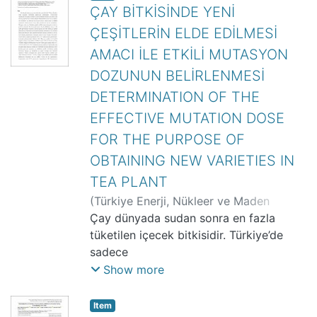
ÇAY BİTKİSİNDE YENİ
ÇEŞİTLERİN ELDE EDİLMESİ
AMACI İLE ETKİLİ MUTASYON
DOZUNUN BELİRLENMESİ
DETERMINATION OF THE
EFFECTIVE MUTATION DOSE
FOR THE PURPOSE OF
OBTAINING NEW VARIETIES IN
TEA PLANT
(
Türkiye Enerji, Nükleer ve Maden
Araştırma Kurumu (TENMAK)
Çay dünyada sudan sonra en fazla
,
2024-04-
29
tüketilen içecek bitkisidir. Türkiye’de
)
GÖKSU KARAOĞLU, Burcu
;
YAZICI,
Keziban
sadece
;
KANTOĞLU, Yaprak
;
KUNTER,
Burak
Doğu Karadeniz bölümünde yetiştiriciliği
;
AKA KAÇAR, Yıldız
Show more
yapılmaktadır. Yetiştiriciliğin
yaygınlaşmaya başladığı tarihten bu
Item