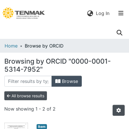
(current)
Log In
Communities
Home
Browse by ORCID
& Collections
Browsing by ORCID "0000-0001-
All of DSpace
5314-7952"
Browse
All browse results
Now showing
1 - 2 of 2
Item