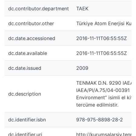
dc.contributor.department
TAEK
dc.contributor.other
Türkiye Atom Enerjisi Kur
dc.date.accessioned
2016-11-11T06:55:55Z
dc.date.available
2016-11-11T06:55:55Z
dc.date.issued
2009
TENMAK D.N. 9290 IAEA’nı
IAEA/PI/A.75/04-00391 say
dc.description
Environment” isimli el kit
tercüme edilmistir.
dc.identifier.isbn
978-975-8898-28-2
dc.identifier.uri
http://kurumsalarsiv.tenm