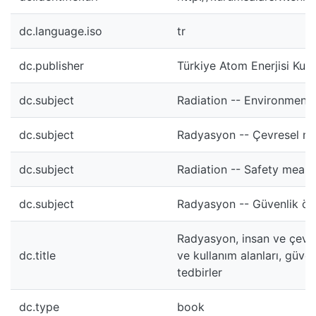
dc.language.iso
tr
dc.publisher
Türkiye Atom Enerjisi Kur
dc.subject
Radiation -- Environment
dc.subject
Radyasyon -- Çevresel ma
dc.subject
Radiation -- Safety meas
dc.subject
Radyasyon -- Güvenlik ön
Radyasyon, insan ve çevre .
dc.title
ve kullanım alanları, güve
tedbirler
dc.type
book