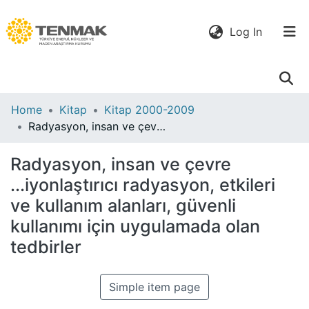
(current)
Log In
Communities
Home
Kitap
Kitap 2000-2009
& Collections
Radyasyon, insan ve çevre ...iyonlaştırıcı radyasyon, etkileri ve kullanım alanları, güvenli kullanımı için uygulamada olan tedbirler
All of DSpace
Radyasyon, insan ve çevre
...iyonlaştırıcı radyasyon, etkileri
Statistics
ve kullanım alanları, güvenli
kullanımı için uygulamada olan
tedbirler
Simple item page