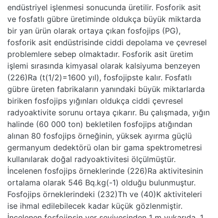
endüstriyel işlenmesi sonucunda üretilir. Fosforik asit
ve fosfatlı gübre üretiminde oldukça büyük miktarda
bir yan ürün olarak ortaya çıkan fosfojips (PG),
fosforik asit endüstrisinde ciddi depolama ve çevresel
problemlere sebep olmaktadır. Fosforik asit üretim
işlemi sırasında kimyasal olarak kalsiyuma benzeyen
(226)Ra (t(1/2)=1600 yıl), fosfojipste kalır. Fosfatlı
gübre üreten fabrikaların yanındaki büyük miktarlarda
biriken fosfojips yığınları oldukça ciddi çevresel
radyoaktivite sorunu ortaya çıkarır. Bu çalışmada, yığın
halinde (60 000 ton) bekletilen fosfojips atığından
alınan 80 fosfojips örneğinin, yüksek ayırma güçlü
germanyum dedektörü olan bir gama spektrometresi
kullanılarak doğal radyoaktivitesi ölçülmüştür.
İncelenen fosfojips örneklerinde (226)Ra aktivitesinin
ortalama olarak 546 Bq.kg(-1) olduğu bulunmuştur.
Fosfojips örneklerindeki (232)Th ve (40)K aktiviteleri
ise ihmal edilebilecek kadar küçük gözlenmiştir.
İncelenen fosfojipsin yer seviyesinden 1 m yukarıda, 1