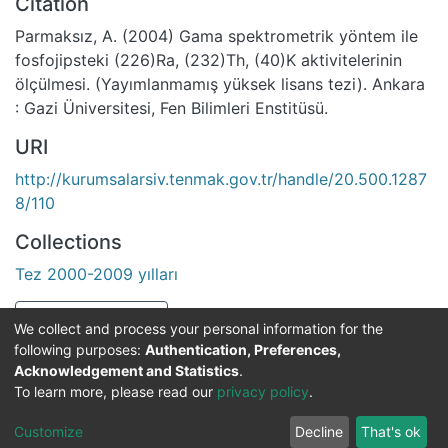
Citation
Parmaksız, A. (2004) Gama spektrometrik yöntem ile
fosfojipsteki (226)Ra, (232)Th, (40)K aktivitelerinin
ölçülmesi. (Yayımlanmamış yüksek lisans tezi). Ankara
: Gazi Üniversitesi, Fen Bilimleri Enstitüsü.
URI
http://kurumsalarsiv.tenmak.gov.tr/handle/20.500.1287
8/110
Collections
Tez 2000-2009 yılları
Full item page
We collect and process your personal information for the
following purposes:
Authentication, Preferences,
Acknowledgement and Statistics
.
DSpace software
copyright © 2002-2026
Support by
To learn more, please read our
privacy policy
.
Mirakıl Veri İşleme
Help
Cookie
Privacy
End User
Send
TENMAK
Customize
Decline
That's ok
Page
settings
policy
Agreement
Feedback
Kütüphanesi