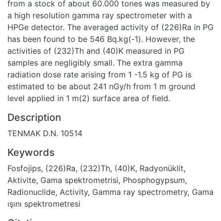
from a stock of about 60.000 tones was measured by
a high resolution gamma ray spectrometer with a
HPGe detector. The averaged activity of (226)Ra in PG
has been found to be 546 Bq.kg(-1). However, the
activities of (232)Th and (40)K measured in PG
samples are negligibly small. The extra gamma
radiation dose rate arising from 1 -1.5 kg of PG is
estimated to be about 241 nGy/h from 1 m ground
level applied in 1 m(2) surface area of field.
Description
TENMAK D.N. 10514
Keywords
Fosfojips
,
(226)Ra
,
(232)Th
,
(40)K
,
Radyonüklit
,
Aktivite
,
Gama spektrometrisi
,
Phosphogypsum
,
Radionuclide
,
Activity
,
Gamma ray spectrometry
,
Gama
ışını spektrometresi