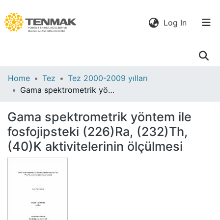
(current)
Log In
Communities
Home
Tez
Tez 2000-2009 yılları
& Collections
Gama spektrometrik yöntem ile fosfojipsteki (226)Ra, (232)Th, (40)K aktivitelerinin ölçülmesi
All of DSpace
Gama spektrometrik yöntem ile
fosfojipsteki (226)Ra, (232)Th,
Statistics
(40)K aktivitelerinin ölçülmesi