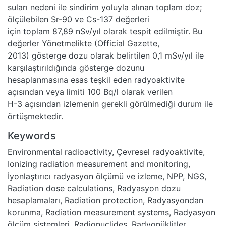
suları nedeni ile sindirim yoluyla alınan toplam doz;
ölçülebilen Sr-90 ve Cs-137 değerleri
için toplam 87,89 nSv/yıl olarak tespit edilmiştir. Bu
değerler Yönetmelikte (Official Gazette,
2013) gösterge dozu olarak belirtilen 0,1 mSv/yıl ile
karşılaştırıldığında gösterge dozunu
hesaplanmasına esas teşkil eden radyoaktivite
açısından veya limiti 100 Bq/l olarak verilen
H-3 açısından izlemenin gerekli görülmediği durum ile
örtüşmektedir.
Keywords
Environmental radioactivity
,
Çevresel radyoaktivite
,
Ionizing radiation measurement and monitoring
,
İyonlaştırıcı radyasyon ölçümü ve izleme
,
NPP
,
NGS
,
Radiation dose calculations
,
Radyasyon dozu
hesaplamaları
,
Radiation protection
,
Radyasyondan
korunma
,
Radiation measurement systems
,
Radyasyon
ölçüm sistemleri
,
Radionuclides
,
Radyonüklitler
,