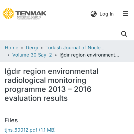
(current)
Log In
Communities
Home
Dergi
Turkish Journal of Nuclear Sciences (2018- )
& Collections
Volume 30 Sayı 2
Iğdır region environmental radiological monitoring programme 2013 – 2016 evaluation results
All of DSpace
Iğdır region environmental
radiological monitoring
Statistics
programme 2013 – 2016
evaluation results
Files
tjns_60012.pdf
(1.1 MB)