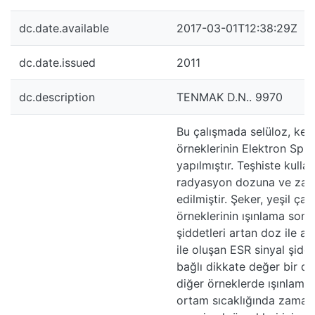
dc.date.available
2017-03-01T12:38:29Z
dc.date.issued
2011
dc.description
TENMAK D.N.. 9970
Bu çalışmada selüloz, kemi
örneklerinin Elektron Spin
yapılmıştır. Teşhiste kulla
radyasyon dozuna ve zama
edilmiştir. Şeker, yeşil ç
örneklerinin ışınlama sonu
şiddetleri artan doz ile ar
ile oluşan ESR sinyal şidd
bağlı dikkate değer bir d
diğer örneklerde ışınlama 
ortam sıcaklığında zamanl