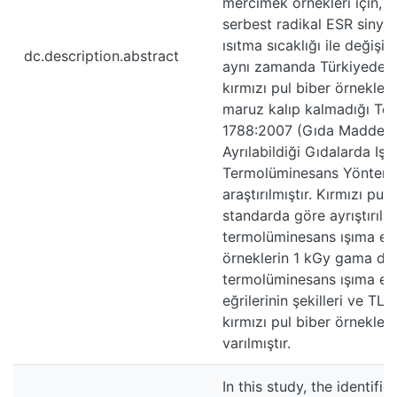
mercimek örnekleri için, 
serbest radikal ESR sinyal
ısıtma sıcaklığı ile değişim
dc.description.abstract
aynı zamanda Türkiyedeki
kırmızı pul biber örnekler
maruz kalıp kalmadığı Ter
1788:2007 (Gıda Maddeleri-
Ayrılabildiği Gıdalarda Işı
Termolüminesans Yöntemi)
araştırılmıştır. Kırmızı pu
standarda göre ayrıştırılan
termolüminesans ışıma eğr
örneklerin 1 kGy gama doz
termolüminesans ışıma eğri
eğrilerinin şekilleri ve TL
kırmızı pul biber örnekle
varılmıştır.
In this study, the identifi