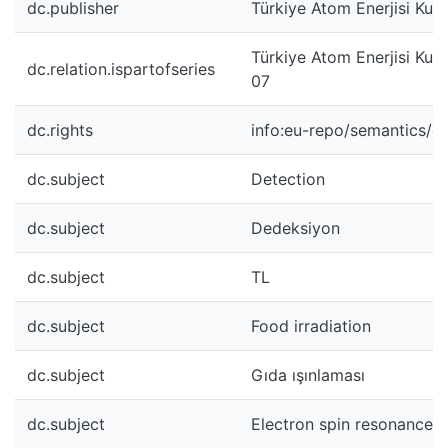
dc.publisher
Türkiye Atom Enerjisi Kur
Türkiye Atom Enerjisi Kur
dc.relation.ispartofseries
07
dc.rights
info:eu-repo/semantics/
dc.subject
Detection
dc.subject
Dedeksiyon
dc.subject
TL
dc.subject
Food irradiation
dc.subject
Gıda ışınlaması
dc.subject
Electron spin resonance 