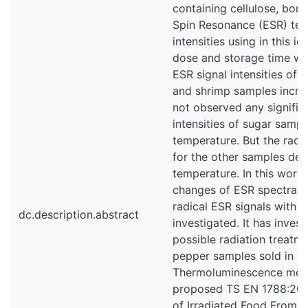
containing cellulose, bon
Spin Resonance (ESR) tec
intensities using in this i
dose and storage time wa
ESR signal intensities of s
and shrimp samples increa
not observed any signific
intensities of sugar samp
temperature. But the radia
for the other samples dec
temperature. In this work, 
changes of ESR spectral 
radical ESR signals with 
dc.description.abstract
investigated. It has inves
possible radiation treatme
pepper samples sold in Tu
Thermoluminescence meth
proposed TS EN 1788:200
of Irradiated Food From W