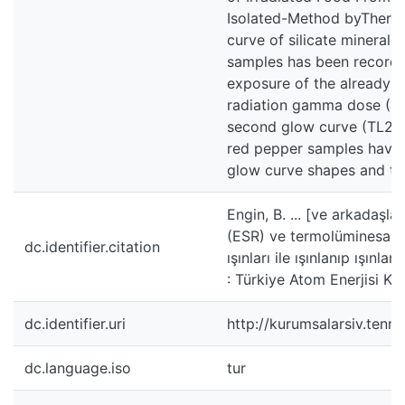
Isolated-Method byThermo
curve of silicate minerals
samples has been recorde
exposure of the already m
radiation gamma dose (1k
second glow curve (TL2). 
red pepper samples have n
glow curve shapes and the
Engin, B. ... [ve arkadaşla
(ESR) ve termolüminesans (
dc.identifier.citation
ışınları ile ışınlanıp ışınl
: Türkiye Atom Enerjisi Ku
dc.identifier.uri
http://kurumsalarsiv.ten
dc.language.iso
tur