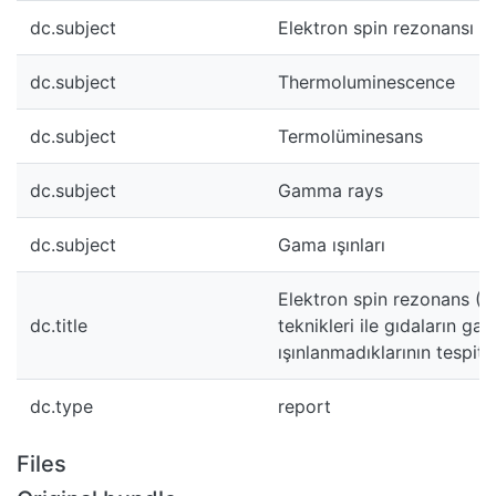
dc.subject
Elektron spin rezonansı (
dc.subject
Thermoluminescence
dc.subject
Termolüminesans
dc.subject
Gamma rays
dc.subject
Gama ışınları
Elektron spin rezonans (
dc.title
teknikleri ile gıdaların gama
ışınlanmadıklarının tespit 
dc.type
report
Files