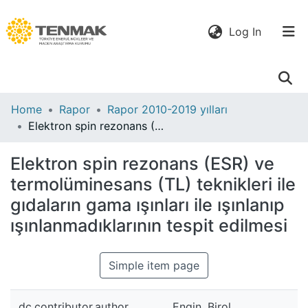
(current)
Log In
Communities
Home
Rapor
Rapor 2010-2019 yılları
& Collections
Elektron spin rezonans (ESR) ve termolüminesans (TL) teknikleri ile gıdaların gama ışınları ile ışınlanıp ışınlanmadıklarının tespit edilmesi
All of DSpace
Elektron spin rezonans (ESR) ve
termolüminesans (TL) teknikleri ile
Statistics
gıdaların gama ışınları ile ışınlanıp
ışınlanmadıklarının tespit edilmesi
Simple item page
dc.contributor.author
Engin, Birol