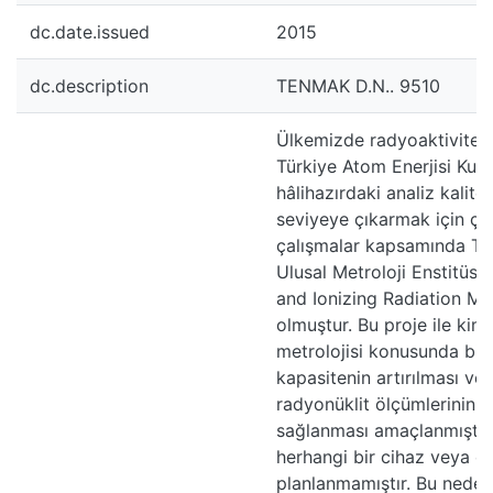
dc.date.issued
2015
dc.description
TENMAK D.N.. 9510
Ülkemizde radyoaktivite 
Türkiye Atom Enerjisi Kur
hâlihazırdaki analiz kalite
seviyeye çıkarmak için ça
çalışmalar kapsamında TAE
Ulusal Metroloji Enstitüsü
and Ionizing Radiation Met
olmuştur. Bu proje ile kim
metrolojisi konusunda bil
kapasitenin artırılması v
radyonüklit ölçümlerinin y
sağlanması amaçlanmıştır
herhangi bir cihaz veya ö
planlanmamıştır. Bu nedenl