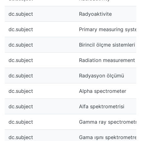
dc.subject
Radyoaktivite
dc.subject
Primary measuring syste
dc.subject
Birincil ölçme sistemleri
dc.subject
Radiation measurement
dc.subject
Radyasyon ölçümü
dc.subject
Alpha spectrometer
dc.subject
Alfa spektrometrisi
dc.subject
Gamma ray spectrometry
dc.subject
Gama ışını spektrometresi