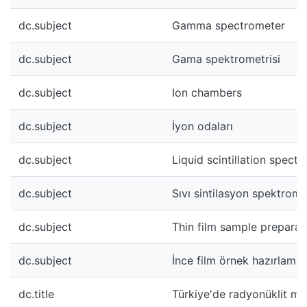
dc.subject
Gamma spectrometer
dc.subject
Gama spektrometrisi
dc.subject
Ion chambers
dc.subject
İyon odaları
dc.subject
Liquid scintillation spect
dc.subject
Sıvı sintilasyon spektromet
dc.subject
Thin film sample preparat
dc.subject
İnce film örnek hazırlama
dc.title
Türkiye'de radyonüklit metr