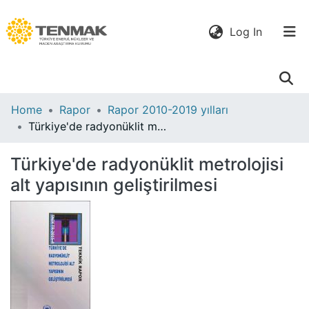
(current)
Log In
Communities
Home
Rapor
Rapor 2010-2019 yılları
& Collections
Türkiye'de radyonüklit metrolojisi alt yapısının geliştirilmesi
All of DSpace
Türkiye'de radyonüklit metrolojisi
alt yapısının geliştirilmesi
Statistics