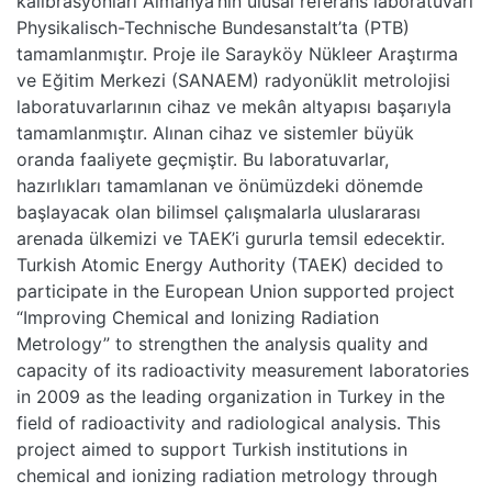
kalibrasyonları Almanya’nın ulusal referans laboratuvarı
Physikalisch-Technische Bundesanstalt’ta (PTB)
tamamlanmıştır. Proje ile Sarayköy Nükleer Araştırma
ve Eğitim Merkezi (SANAEM) radyonüklit metrolojisi
laboratuvarlarının cihaz ve mekân altyapısı başarıyla
tamamlanmıştır. Alınan cihaz ve sistemler büyük
oranda faaliyete geçmiştir. Bu laboratuvarlar,
hazırlıkları tamamlanan ve önümüzdeki dönemde
başlayacak olan bilimsel çalışmalarla uluslararası
arenada ülkemizi ve TAEK’i gururla temsil edecektir.
Turkish Atomic Energy Authority (TAEK) decided to
participate in the European Union supported project
“Improving Chemical and Ionizing Radiation
Metrology” to strengthen the analysis quality and
capacity of its radioactivity measurement laboratories
in 2009 as the leading organization in Turkey in the
field of radioactivity and radiological analysis. This
project aimed to support Turkish institutions in
chemical and ionizing radiation metrology through