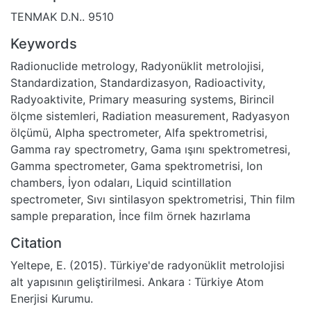
TENMAK D.N.. 9510
Keywords
Radionuclide metrology
,
Radyonüklit metrolojisi
,
Standardization
,
Standardizasyon
,
Radioactivity
,
Radyoaktivite
,
Primary measuring systems
,
Birincil
ölçme sistemleri
,
Radiation measurement
,
Radyasyon
ölçümü
,
Alpha spectrometer
,
Alfa spektrometrisi
,
Gamma ray spectrometry
,
Gama ışını spektrometresi
,
Gamma spectrometer
,
Gama spektrometrisi
,
Ion
chambers
,
İyon odaları
,
Liquid scintillation
spectrometer
,
Sıvı sintilasyon spektrometrisi
,
Thin film
sample preparation
,
İnce film örnek hazırlama
Citation
Yeltepe, E. (2015). Türkiye'de radyonüklit metrolojisi
alt yapısının geliştirilmesi. Ankara : Türkiye Atom
Enerjisi Kurumu.