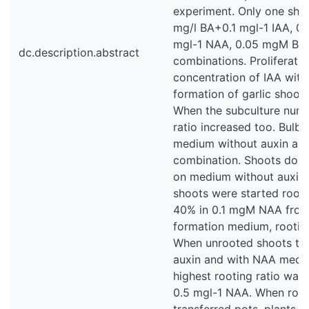
experiment. Only one sho
mg/l BA+0.1 mgl-1 IAA, 0.
mgl-1 NAA, 0.05 mgM BA+
dc.description.abstract
combinations. Proliferati
concentration of IAA with 
formation of garlic shoot
When the subculture numb
ratio increased too. Bulb
medium without auxin an
combination. Shoots do n
on medium without auxin 
shoots were started rooti
40% in 0.1 mgM NAA from 
formation medium, rooting
When unrooted shoots tra
auxin and with NAA medium
highest rooting ratio was
0.5 mgl-1 NAA. When root
transferred pots, plants 