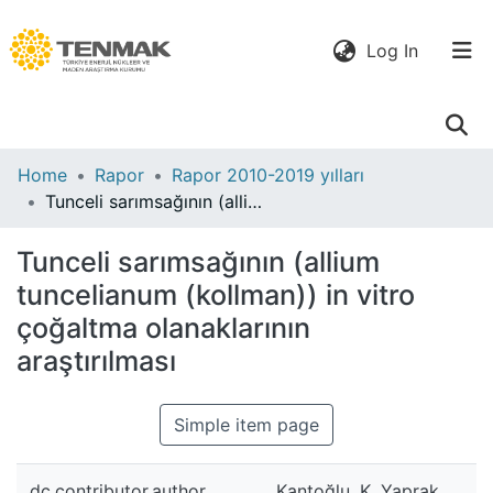
(current)
Log In
Communities
Home
Rapor
Rapor 2010-2019 yılları
& Collections
Tunceli sarımsağının (allium tuncelianum (kollman)) in vitro çoğaltma olanaklarının araştırılması
All of DSpace
Tunceli sarımsağının (allium
tuncelianum (kollman)) in vitro
Statistics
çoğaltma olanaklarının
araştırılması
Simple item page
dc.contributor.author
Kantoğlu, K. Yaprak