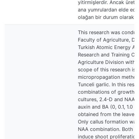
yitirmişlerdir. Ancak üret
ana yumrulardan elde edil
olağan bir durum olarak ka
This research was conduct
Faculty of Agriculture, D
Turkish Atomic Energy Au
Research and Training Cen
Agriculture Division with
scope of this research is 
micropropagation methods
Tunceli garlic. In this res
combinations of growth re
cultures, 2.4-D and NAA (
auxin and BA (0, 0.1, 1.0 
obtained from the leave a
Only callus formation wa
NAA combination. Both aux
induce shoot proliferation 