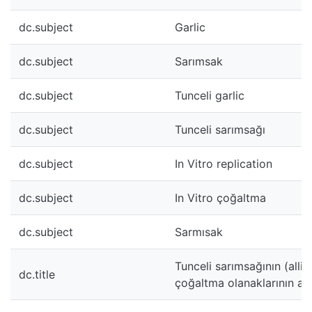
dc.subject
Garlic
dc.subject
Sarımsak
dc.subject
Tunceli garlic
dc.subject
Tunceli sarımsağı
dc.subject
In Vitro replication
dc.subject
In Vitro çoğaltma
dc.subject
Sarmısak
Tunceli sarımsağının (alli
dc.title
çoğaltma olanaklarının ara