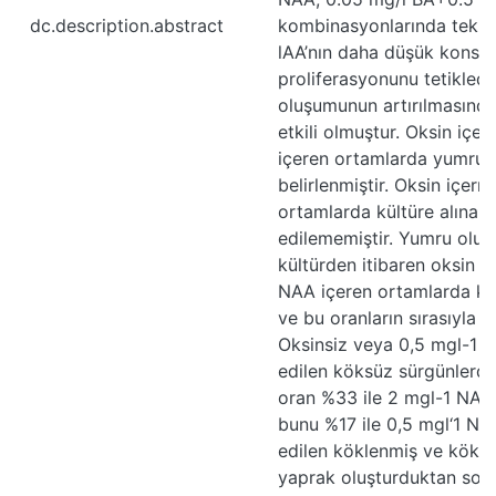
dc.description.abstract
kombinasyonlarında tek s
lAA’nın daha düşük konsan
proliferasyonunu tetikledi
oluşumunun artırılmasında a
etkili olmuştur. Oksin iç
içeren ortamlarda yumru 
belirlenmiştir. Oksin içer
ortamlarda kültüre alınan
edilememiştir. Yumru olu
kültürden itibaren oksin
NAA içeren ortamlarda kö
ve bu oranların sırasıyla
Oksinsiz veya 0,5 mgl-1 N
edilen köksüz sürgünlerde
oran %33 ile 2 mgl-1 NAA
bunu %17 ile 0,5 mgl‘1 NAA
edilen köklenmiş ve kökl
yaprak oluşturduktan son