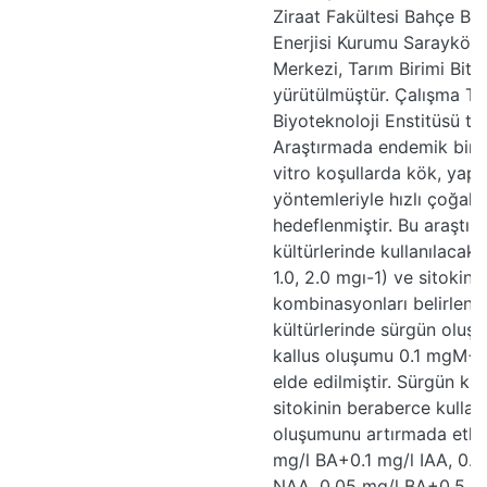
Ziraat Fakültesi Bahçe Bi
Enerjisi Kurumu Sarayköy 
Merkezi, Tarım Birimi Bitki
yürütülmüştür. Çalışma TA
Biyoteknoloji Enstitüsü ta
Araştırmada endemik bir tü
vitro koşullarda kök, yap
yöntemleriyle hızlı çoğalt
hedeflenmiştir. Bu araştı
kültürlerinde kullanılaca
1.0, 2.0 mgı-1) ve sitokini
kombinasyonları belirlenme
kültürlerinde sürgün oluş
kallus oluşumu 0.1 mgM
elde edilmiştir. Sürgün kü
sitokinin beraberce kullan
oluşumunu artırmada etkili
mg/l BA+0.1 mg/l IAA, 0.1
NAA, 0.05 mg/l BA+0.5 mg