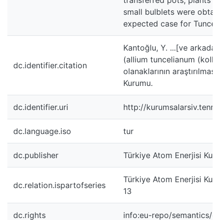
small bulblets were obtain
expected case for Tunceli 
Kantoğlu, Y. ...[ve arkadaş
(allium tuncelianum (kollm
dc.identifier.citation
olanaklarının araştırılması
Kurumu.
dc.identifier.uri
http://kurumsalarsiv.tenm
dc.language.iso
tur
dc.publisher
Türkiye Atom Enerjisi Kur
Türkiye Atom Enerjisi Kur
dc.relation.ispartofseries
13
dc.rights
info:eu-repo/semantics/